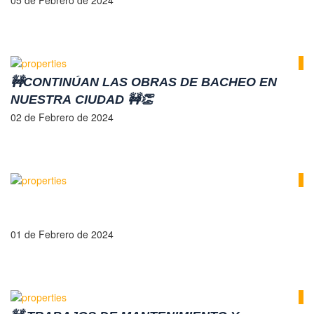
INTERIOR DE LA NACIÓN ARGENTINA,
05 de Febrero de 2024
GUILLERMO FRANCOS, PARA COORDINAR
GESTIONES EN TEMAS DE COMPETENCIA
NACIONAL.
🚧CONTINÚAN LAS OBRAS DE BACHEO EN
NUESTRA CIUDAD 🚧👏
02 de Febrero de 2024
01 de Febrero de 2024