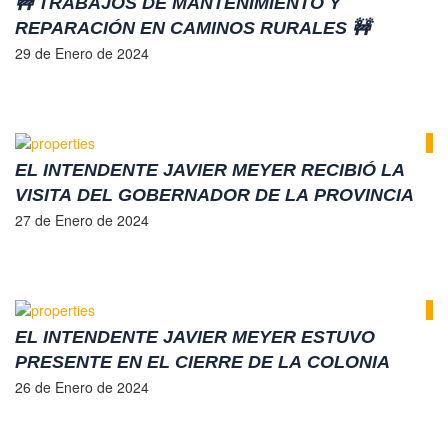
🚧 TRABAJOS DE MANTENIMIENTO Y
REPARACIÓN EN CAMINOS RURALES 🚧
29 de Enero de 2024
EL INTENDENTE JAVIER MEYER RECIBIÓ LA
VISITA DEL GOBERNADOR DE LA PROVINCIA
DE SANTA FE, MAXIMILIANO PULLARO.
27 de Enero de 2024
EL INTENDENTE JAVIER MEYER ESTUVO
PRESENTE EN EL CIERRE DE LA COLONIA
MUNICIPAL “UN ESPACIO PARA TODOS”,
26 de Enero de 2024
DONDE HIZO ENTREGA DE DIPLOMAS A
TODOS LOS ALUMNOS QUE PARTICIPARON